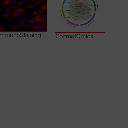
View
View
Details
Details
ImmunoStaining
CosmetOmics