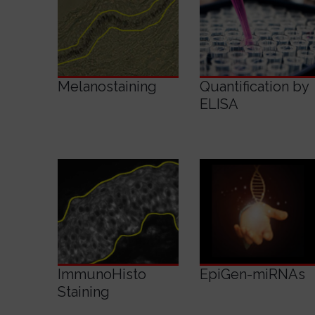
View
View
Details
Details
Melanostaining
Quantification by
ELISA
View
View
Details
Details
ImmunoHisto
EpiGen-miRNAs
Staining