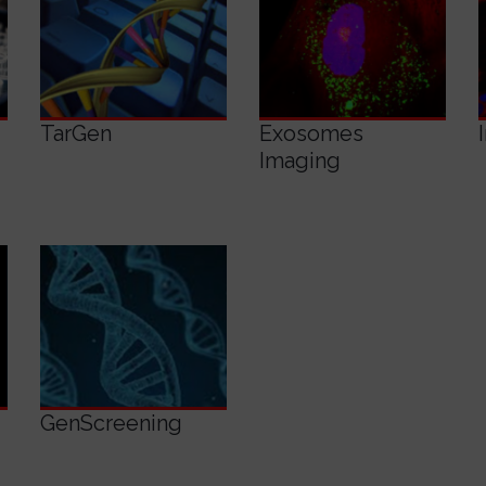
View
View
Details
Details
TarGen
Exosomes
Imaging
View
Details
GenScreening