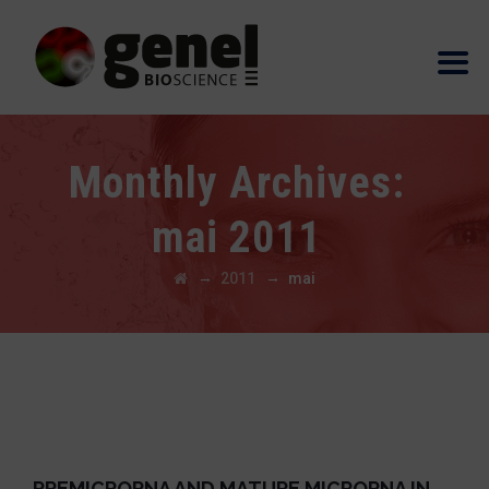
Monthly Archives:
mai 2011
→
→
2011
mai
PREMICRORNA AND MATURE MICRORNA IN