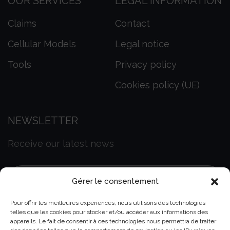
OUR SERVICES
LEGAL INFORMATION
Claims
Contact
Cellular Models
Legal notice
Tools
Privacy policy
Cookies policy (UE)
NEWSLETTER
Receive our latest news
Gérer le consentement
Pour offrir les meilleures expériences, nous utilisons des technologies
telles que les cookies pour stocker et/ou accéder aux informations des
appareils. Le fait de consentir à ces technologies nous permettra de traiter