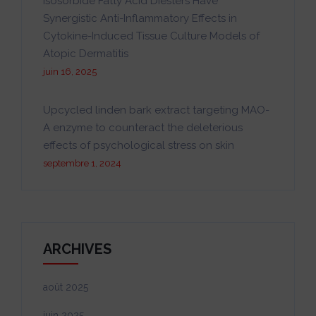
Isosorbide Fatty Acid Diesters Have
Synergistic Anti-Inflammatory Effects in
Cytokine-Induced Tissue Culture Models of
Atopic Dermatitis
juin 16, 2025
Upcycled linden bark extract targeting MAO-
A enzyme to counteract the deleterious
effects of psychological stress on skin
septembre 1, 2024
ARCHIVES
août 2025
juin 2025