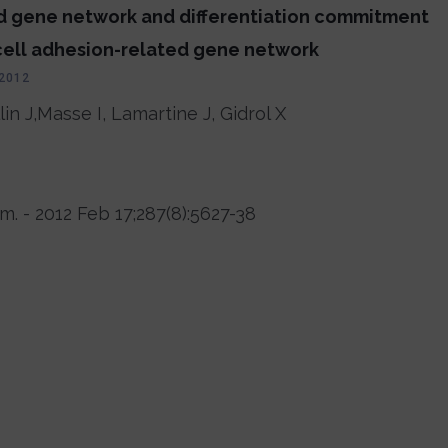
d gene network and differentiation commitment
cell adhesion-related gene network
 2012
in J,Masse I, Lamartine J, Gidrol X
m. - 2012 Feb 17;287(8):5627-38