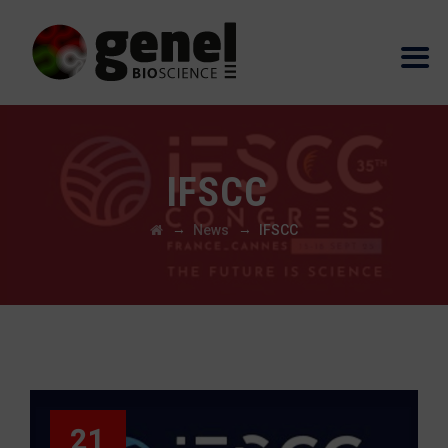
IFSCC
→
→
News
IFSCC
21