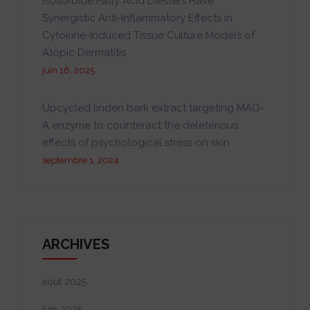
Isosorbide Fatty Acid Diesters Have
Synergistic Anti-Inflammatory Effects in
Cytokine-Induced Tissue Culture Models of
Atopic Dermatitis
juin 16, 2025
Upcycled linden bark extract targeting MAO-
A enzyme to counteract the deleterious
effects of psychological stress on skin
septembre 1, 2024
ARCHIVES
août 2025
juin 2025