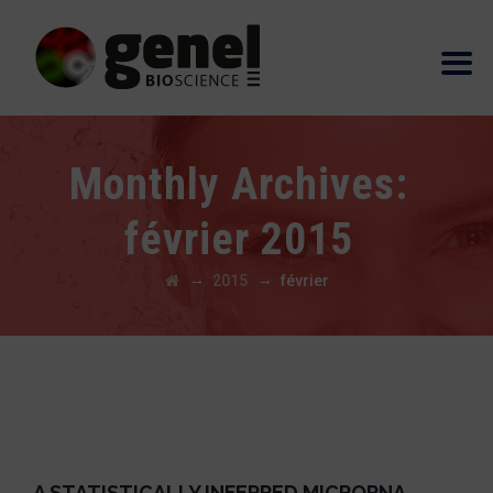
Monthly Archives:
février 2015
→
→
2015
février
A STATISTICALLY INFERRED MICRORNA