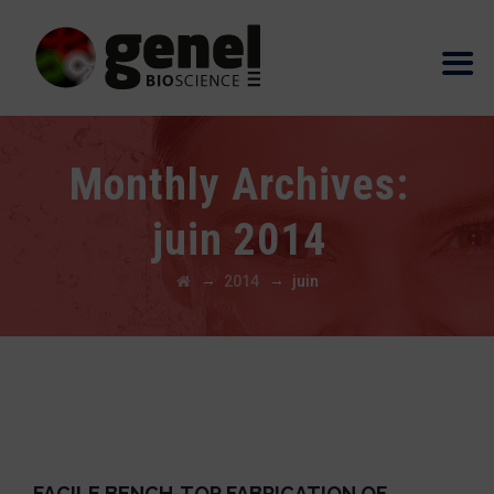
Monthly Archives:
juin 2014
→
→
2014
juin
FACILE BENCH-TOP FABRICATION OF