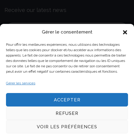
Receive our latest news
Gérer le consentement
Pour offrir les meilleures expériences, nous utilisons des technologies
telles que les cookies pour stocker et/ou accéder aux informations des
appareils. Le fait de consentir à ces technologies nous permettra de traiter
GDPR
Read and accept our data privacy
des données telles que le comportement de navigation ou les ID uniques
sur ce site. Le fait de ne pas consentir ou de retirer son consentement
policy
peut avoir un effet négatif sur certaines caractéristiques et fonctions.
Gérer les services
ACCEPTER
REFUSER
Copyright © 2025 Genel All rights reserved.
VOIR LES PRÉFÉRENCES
Claims
Cellular Models
Tools