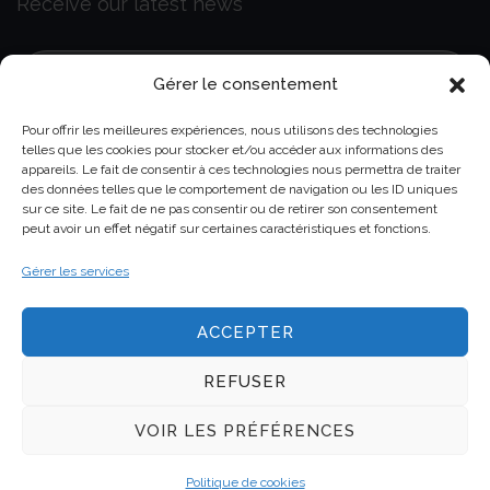
Receive our latest news
Gérer le consentement
Pour offrir les meilleures expériences, nous utilisons des technologies
telles que les cookies pour stocker et/ou accéder aux informations des
appareils. Le fait de consentir à ces technologies nous permettra de traiter
GDPR
Read and accept our data privacy
des données telles que le comportement de navigation ou les ID uniques
sur ce site. Le fait de ne pas consentir ou de retirer son consentement
policy
peut avoir un effet négatif sur certaines caractéristiques et fonctions.
Gérer les services
ACCEPTER
REFUSER
Copyright © 2025 Genel All rights reserved.
VOIR LES PRÉFÉRENCES
Claims
Cellular Models
Tools
Politique de cookies