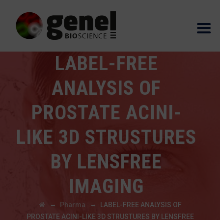
LABEL-FREE
ANALYSIS OF
PROSTATE ACINI-
LIKE 3D STRUSTURES
BY LENSFREE
IMAGING
→
→
Pharma
LABEL-FREE ANALYSIS OF
PROSTATE ACINI-LIKE 3D STRUSTURES BY LENSFREE