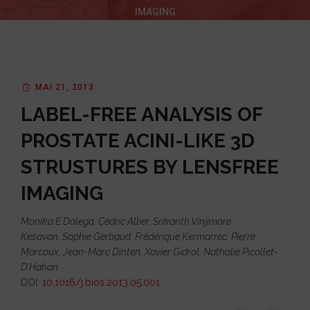
IMAGING
MAI 21, 2013
LABEL-FREE ANALYSIS OF
PROSTATE ACINI-LIKE 3D
STRUSTURES BY LENSFREE
IMAGING
Monika E Dolega
,
Cédric Allier
,
Srikanth Vinjimore
Kesavan
,
Sophie Gerbaud
,
Frédérique Kermarrec
,
Pierre
Marcoux
,
Jean-Marc Dinten
,
Xavier Gidrol
,
Nathalie Picollet-
D’Hahan
DOI:
10.1016/j.bios.2013.05.001