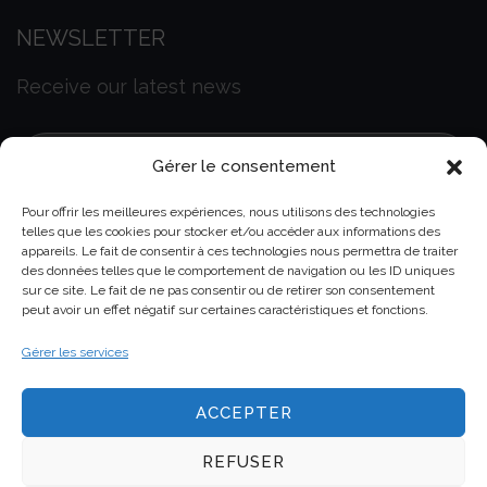
NEWSLETTER
Receive our latest news
Gérer le consentement
Pour offrir les meilleures expériences, nous utilisons des technologies
telles que les cookies pour stocker et/ou accéder aux informations des
appareils. Le fait de consentir à ces technologies nous permettra de traiter
GDPR
Read and accept our data privacy
des données telles que le comportement de navigation ou les ID uniques
sur ce site. Le fait de ne pas consentir ou de retirer son consentement
policy
peut avoir un effet négatif sur certaines caractéristiques et fonctions.
Gérer les services
ACCEPTER
REFUSER
Copyright © 2025 Genel All rights reserved.